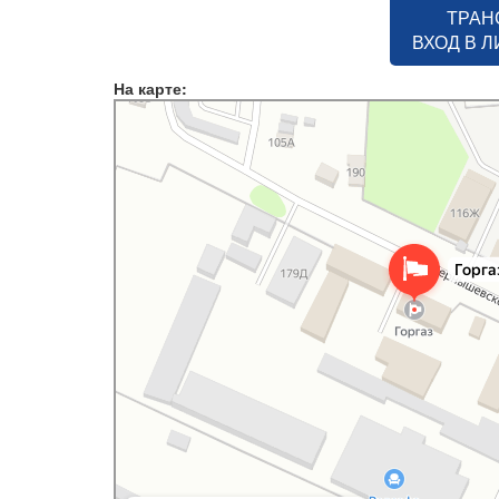
ТРАН
ВХОД В 
На карте:
Горгаз
Служба газового хозяйства в Чистополе