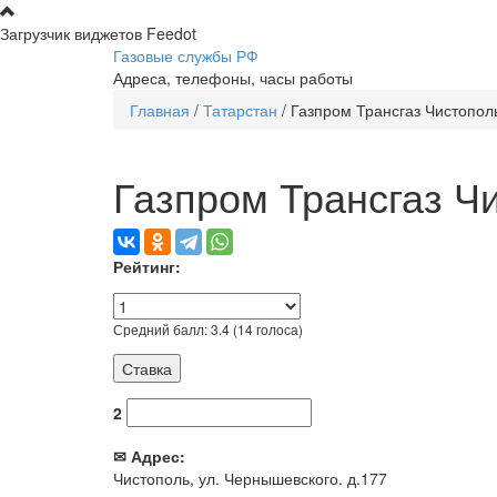
Перейти к основному содержанию
Загрузчик виджетов Feedot
Газовые службы РФ
Адреса, телефоны, часы работы
Главная
/
Татарстан
/
Газпром Трансгаз Чистопол
Вы здесь
Газпром Трансгаз Ч
Рейтинг:
Средний балл:
3.4
(
14
голоса)
2
✉ Адрес:
Чистополь, ул. Чернышевского. д.177