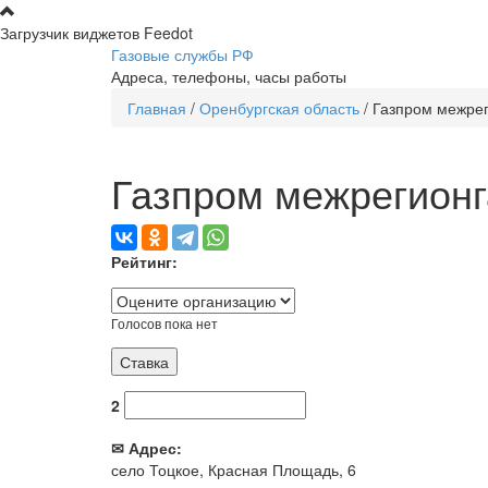
Перейти к основному содержанию
Загрузчик виджетов Feedot
Газовые службы РФ
Адреса, телефоны, часы работы
Главная
/
Оренбургская область
/
Газпром межрег
Вы здесь
Газпром межрегионг
Рейтинг:
Голосов пока нет
2
✉ Адрес:
село Тоцкое, Красная Площадь, 6