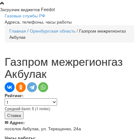
Перейти к основному содержанию
Загрузчик виджетов Feedot
Газовые службы РФ
Адреса, телефоны, часы работы
Главная
/
Оренбургская область
/
Газпром межрегионгаз
Вы здесь
Акбулак
Газпром межрегионгаз
Акбулак
Рейтинг:
Средний балл:
5
(
1
голос)
✉ Адрес:
поселок Акбулак, ул. Терещенко, 24а
Часы работы: