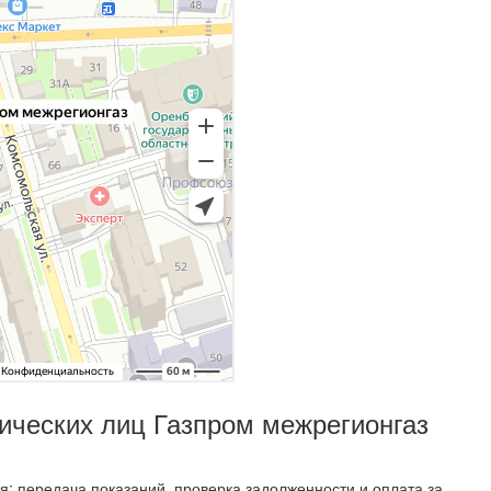
ических лиц Газпром межрегионгаз
я: передача показаний, проверка задолженности и оплата за