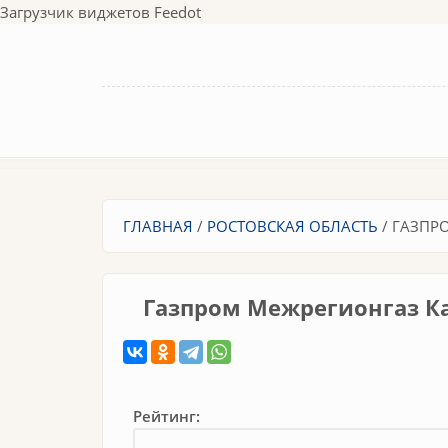
Перейти к основному содержанию
Загрузчик виджетов Feedot
Вы здесь
ГЛАВНАЯ
/
РОСТОВСКАЯ ОБЛАСТЬ
/
ГАЗПР
Газпром Межрегионгаз К
Рейтинг: