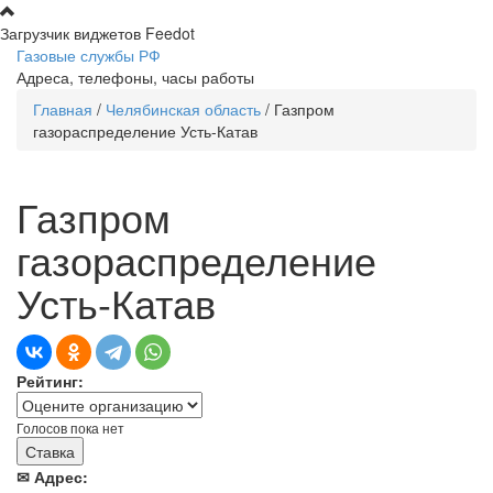
Перейти к основному содержанию
Загрузчик виджетов Feedot
Газовые службы РФ
Адреса, телефоны, часы работы
Главная
/
Челябинская область
/
Газпром
Вы здесь
газораспределение Усть-Катав
Газпром
газораспределение
Усть-Катав
Рейтинг:
Голосов пока нет
✉ Адрес: