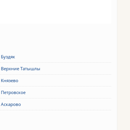
 Буздяк
з Верхние Татышлы
 Князево
 Петровское
 Аскарово