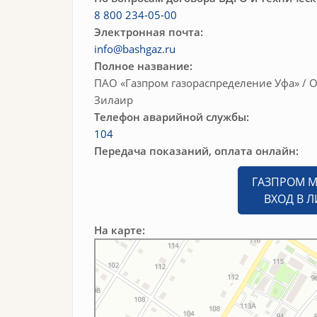
8 800 234-05-00
Электронная почта:
info@bashgaz.ru
Полное название:
ПАО «Газпром газораспределение Уфа» / 
Зилаир
Телефон аварийной службы:
104
Передача показаний, оплата онлайн:
ГАЗПРОМ М
ВХОД В 
На карте:
Яндекс Карты
Улица Красных Партизан, 87 — Яндекс Карты