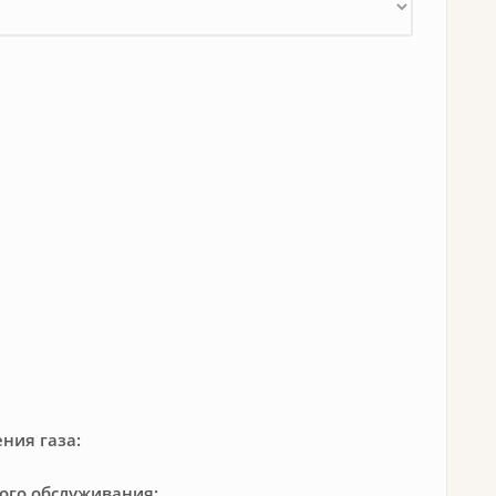
ния газа:
кого обслуживания: