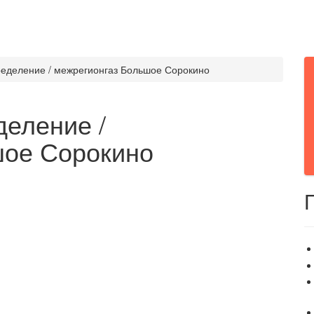
ределение / межрегионгаз Большое Сорокино
деление /
шое Сорокино