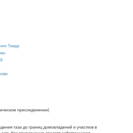
няя Тавда
ово
ай
рово
гическом присоединении)
дения газа до границ домовладений и участков в
есть без привлечения средств собственников.